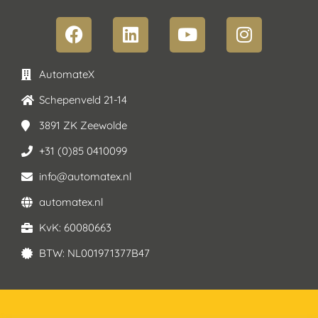
AutomateX
Schepenveld 21-14
3891 ZK Zeewolde
+31 (0)85 0410099
info@automatex.nl
automatex.nl
KvK: 60080663
BTW: NL001971377B47