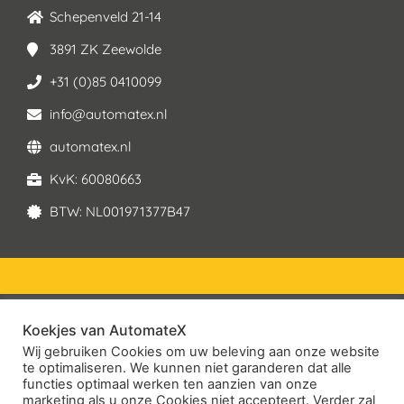
Schepenveld 21-14
3891 ZK Zeewolde
+31 (0)85 0410099
info@automatex.nl
automatex.nl
KvK: 60080663
BTW: NL001971377B47
Koekjes van AutomateX
© 2026 – AutomateX | All rights reserved
Wij gebruiken Cookies om uw beleving aan onze website
te optimaliseren. We kunnen niet garanderen dat alle
Service Voorwaarden
functies optimaal werken ten aanzien van onze
marketing als u onze Cookies niet accepteert. Verder zal