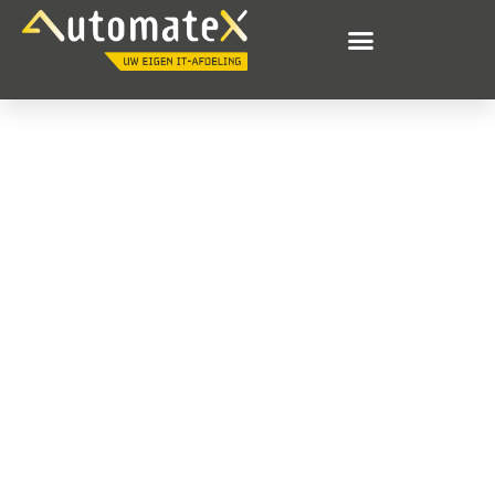
Wij komen
graag met u in
contact!
Wij kennen u (nog) niet, maar daar willen wij
wel verandering in brengen.