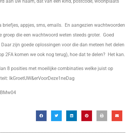
rd aan uw naam, dat van een kind, postcode, woonplaats
a briefjes, appjes, sms, emails. En aangezien wachtwoorden
t de groep die een wachtwoord weten steeds groter. Goed
 Daar zijn goede oplossingen voor die dan meteen het delen
p 2FA komen we ook nog terug), hoe dat te delen? Het kan.
dan 8 posities met moeilijke combinaties welke juist op
exiteit: IkGroetUW&erVoorDeze1neDag
o50BMw04