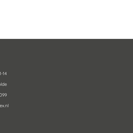
1-14
lde
0099
x.nl
3