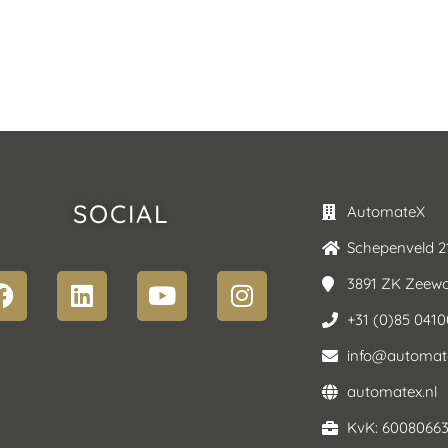
SOCIAL
AutomateX
Schepenveld 2
3891 ZK Zeewo
+31 (0)85 041
info@automate
automatex.nl
KvK: 6008066