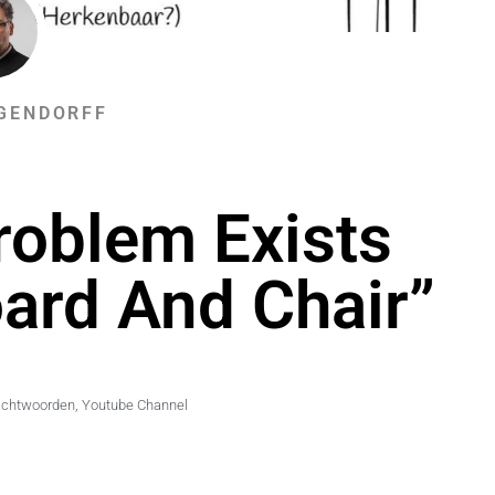
GENDORFF
oblem Exists
ard And Chair”
chtwoorden
,
Youtube Channel