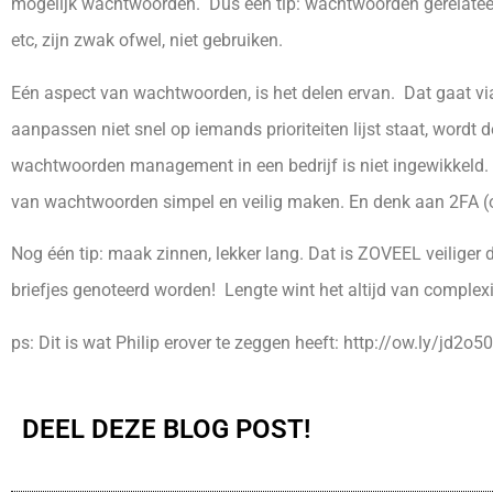
mogelijk wachtwoorden. Dus een tip: wachtwoorden gerelatee
etc, zijn zwak ofwel, niet gebruiken.
Eén aspect van wachtwoorden, is het delen ervan. Dat gaat vi
aanpassen niet snel op iemands prioriteiten lijst staat, word
wachtwoorden management in een bedrijf is niet ingewikkeld.
van wachtwoorden simpel en veilig maken. En denk aan 2FA (o
Nog één tip: maak zinnen, lekker lang. Dat is ZOVEEL veiliger 
briefjes genoteerd worden! Lengte wint het altijd van compl
ps: Dit is wat Philip erover te zeggen heeft: http://ow.ly/jd2
DEEL DEZE BLOG POST!