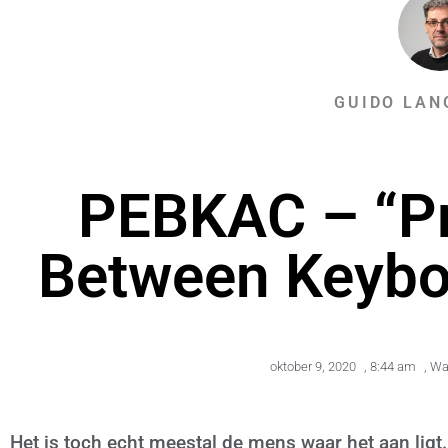
GUIDO LAN
PEBKAC – “Pr
Between Keybo
oktober 9, 2020
,
8:44 am
,
Wa
Het is toch echt meestal de mens waar het aan ligt.