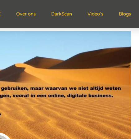
X
Over ons
DarkScan
Video’s
Blogs