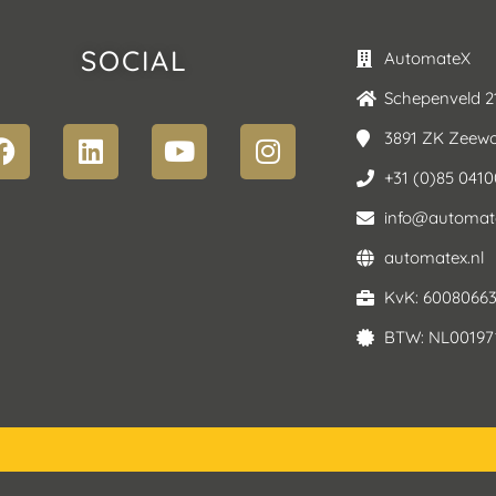
SOCIAL
AutomateX
Schepenveld 2
3891 ZK Zeewo
+31 (0)85 041
info@automate
automatex.nl
KvK: 6008066
BTW: NL00197