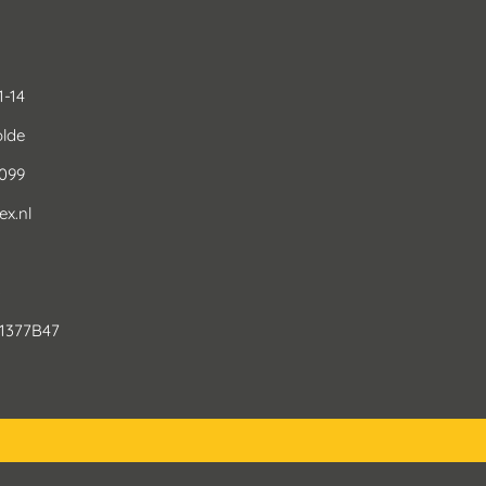
1-14
lde
0099
x.nl
3
1377B47