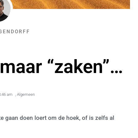
GENDORFF
n maar “zaken”…
8:46 am
,
Algemeen
te gaan doen loert om de hoek, of is zelfs al