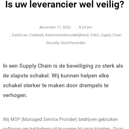
Is uw leverancier wel veilig?
december 17, 2020
,
8:24 am
,
DarkScan
,
Darkweb
,
Ketenverantwoordelijkheid
,
O365
,
Supply Chain
Security
,
Wachtwoorden
In een Supply Chain is de beveiliging zo sterk als
de slapste schakel. Wij kunnen helpen elke
schakel sterker te maken door drempels te
verhogen.
Wij MSP (Managed Service Provider) bedrijven gebruiken
software om het beheer uit te voeren bij onze klanten. Daar