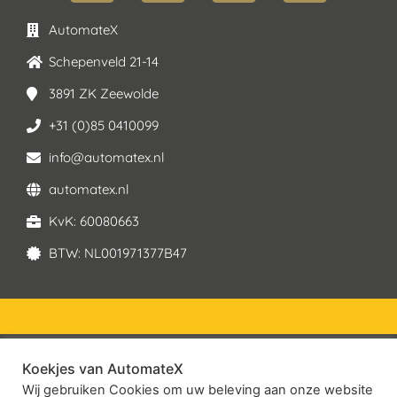
AutomateX
Schepenveld 21-14
3891 ZK Zeewolde
+31 (0)85 0410099
info@automatex.nl
automatex.nl
KvK: 60080663
BTW: NL001971377B47
Koekjes van AutomateX
© 2026 – AutomateX | All rights reserved
Wij gebruiken Cookies om uw beleving aan onze website