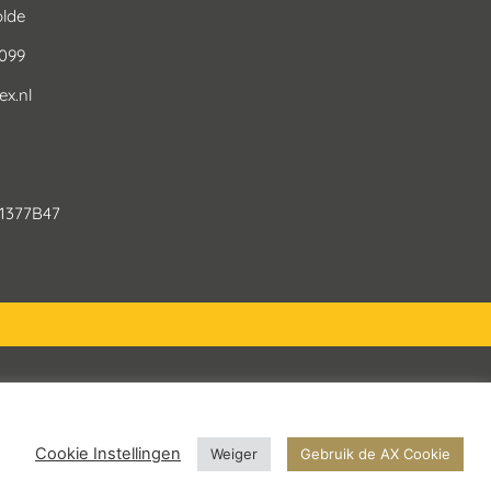
lde
0099
x.nl
3
1377B47
Privacy Beleid
Cookie Instellingen
Weiger
Gebruik de AX Cookie