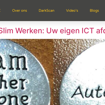
X
Over ons
DarkScan
Video’s
Blogs
lim Werken: Uw eigen ICT af