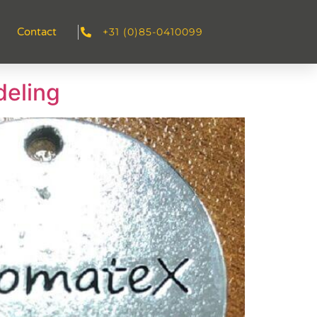
+31 (0)85-0410099
Contact
deling