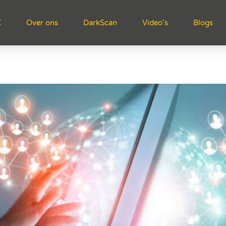
X
Over ons
DarkScan
Video’s
Blogs
20