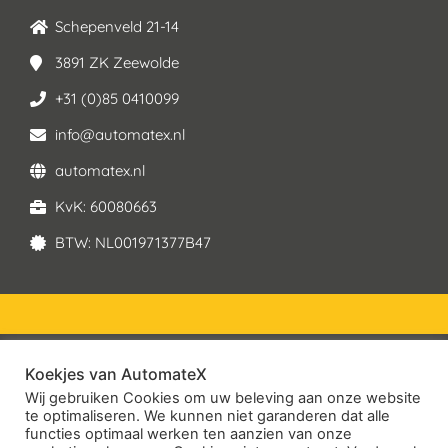
Schepenveld 21-14
3891 ZK Zeewolde
+31 (0)85 0410099
info@automatex.nl
automatex.nl
KvK: 60080663
BTW: NL001971377B47
Koekjes van AutomateX
© 2026 – AutomateX | All rights reserved
Wij gebruiken Cookies om uw beleving aan onze website
te optimaliseren. We kunnen niet garanderen dat alle
Service Voorwaarden
functies optimaal werken ten aanzien van onze