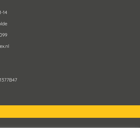
1-14
lde
0099
x.nl
3
1377B47
Privacy Beleid