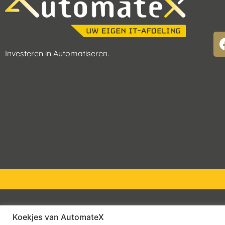
Investeren in Automatiseren.
Koekjes van AutomateX
© 2026 – AutomateX | All rights reserved