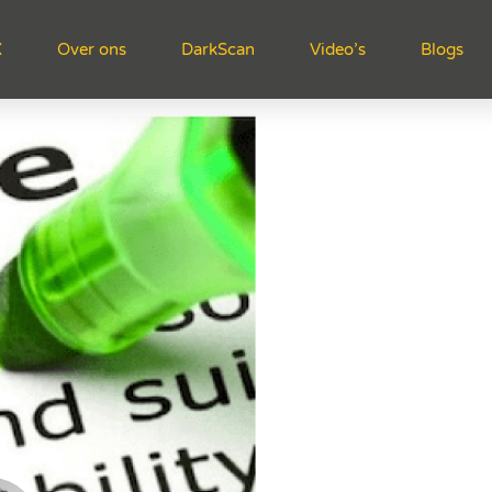
X
Over ons
DarkScan
Video’s
Blogs