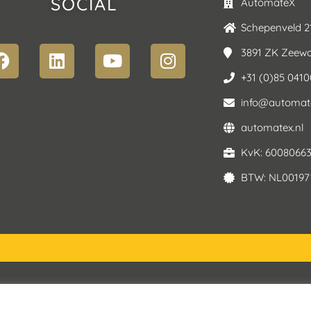
SOCIAL
AutomateX
Schepenveld 2
3891 ZK Zeewo
+31 (0)85 041
info@automate
automatex.nl
KvK: 6008066
BTW: NL00197
Service Voorwaarden