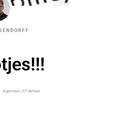
GENDORFF
jes!!!
,
Algemeen
,
ICT Beheer