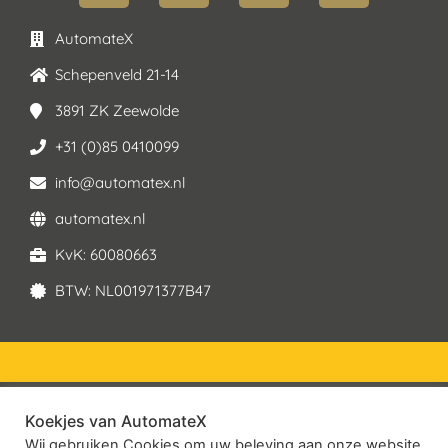
AutomateX
Schepenveld 21-14
3891 ZK Zeewolde
+31 (0)85 0410099
info@automatex.nl
automatex.nl
KvK: 60080663
BTW: NL001971377B47
Koekjes van AutomateX
© 2026 – AutomateX | All rights reserved
Wij gebruiken Cookies om uw beleving aan onze website