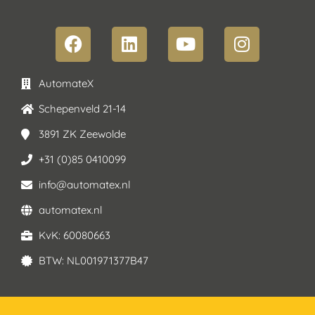
AutomateX
Schepenveld 21-14
3891 ZK Zeewolde
+31 (0)85 0410099
info@automatex.nl
automatex.nl
KvK: 60080663
BTW: NL001971377B47