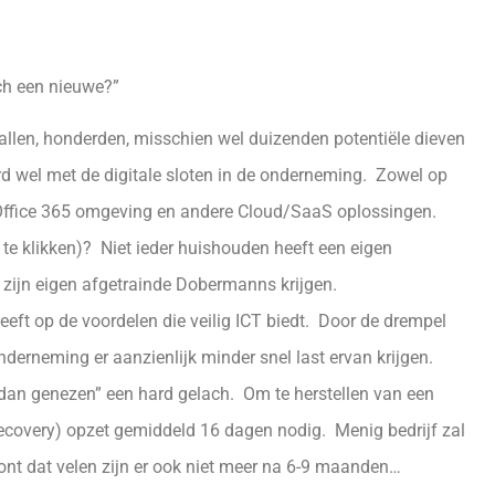
och een nieuwe?”
ientallen, honderden, misschien wel duizenden potentiële dieven
rd wel met de digitale sloten in de onderneming. Zowel op
de Office 365 omgeving en andere Cloud/SaaS oplossingen.
e te klikken)? Niet ieder huishouden heeft een eigen
zijn eigen afgetrainde Dobermanns krijgen.
eft op de voordelen die veilig ICT biedt. Door de drempel
nderneming er aanzienlijk minder snel last ervan krijgen.
er dan genezen” een hard gelach. Om te herstellen van een
ecovery) opzet gemiddeld 16 dagen nodig. Menig bedrijf zal
ont dat velen zijn er ook niet meer na 6-9 maanden…