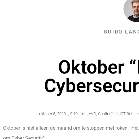
GUIDO LAN
Oktober 
Cybersecur
oktober 5, 2020
,
9:10 am
,
AVG
,
Continuïteit
,
ICT Beheer
Oktober is niet alleen de maand om te stoppen met roken. Het
om Cyber Security”.