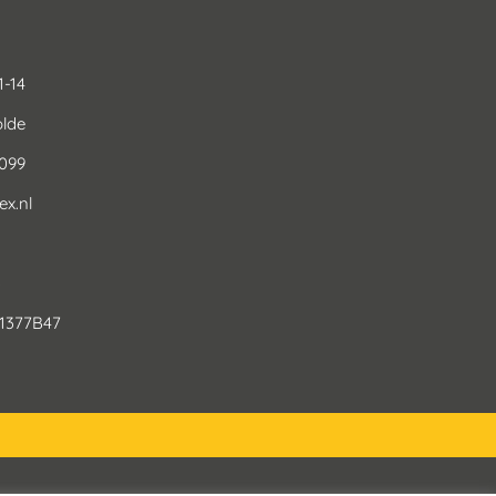
1-14
lde
0099
x.nl
3
1377B47