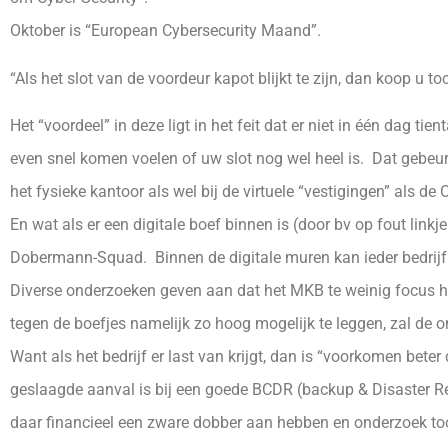
Oktober is “European Cybersecurity Maand”.
“Als het slot van de voordeur kapot blijkt te zijn, dan koop u t
Het “voordeel” in deze ligt in het feit dat er niet in één dag t
even snel komen voelen of uw slot nog wel heel is. Dat gebeu
het fysieke kantoor als wel bij de virtuele “vestigingen” als 
En wat als er een digitale boef binnen is (door bv op fout linkj
Dobermann-Squad. Binnen de digitale muren kan ieder bedrijf 
Diverse onderzoeken geven aan dat het MKB te weinig focus he
tegen de boefjes namelijk zo hoog mogelijk te leggen, zal de o
Want als het bedrijf er last van krijgt, dan is “voorkomen bet
geslaagde aanval is bij een goede BCDR (backup & Disaster R
daar financieel een zware dobber aan hebben en onderzoek to