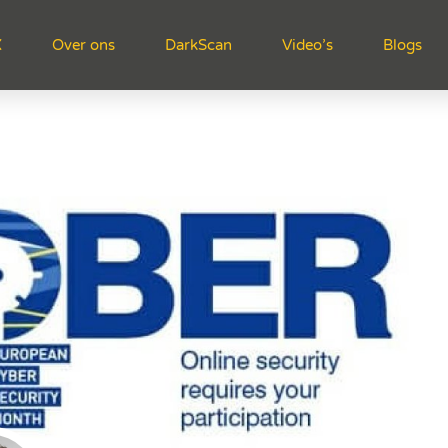
X
Over ons
DarkScan
Video’s
Blogs