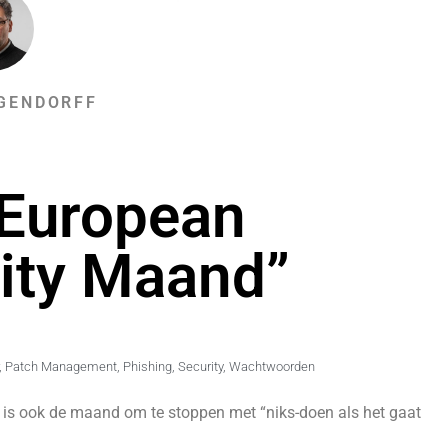
GENDORFF
“European
ity Maand”
,
Patch Management
,
Phishing
,
Security
,
Wachtwoorden
 is ook de maand om te stoppen met “niks-doen als het gaat