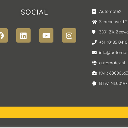
SOCIAL
AutomateX
Schepenveld 2
3891 ZK Zeewo
+31 (0)85 041
info@automate
automatex.nl
KvK: 6008066
BTW: NL00197