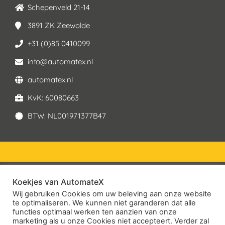
Schepenveld 21-14
3891 ZK Zeewolde
+31 (0)85 0410099
info@automatex.nl
automatex.nl
KvK: 60080663
BTW: NL001971377B47
Koekjes van AutomateX
© 2026 – AutomateX | All rights reserved
Wij gebruiken Cookies om uw beleving aan onze website
te optimaliseren. We kunnen niet garanderen dat alle
Service Voorwaarden
functies optimaal werken ten aanzien van onze
marketing als u onze Cookies niet accepteert. Verder zal