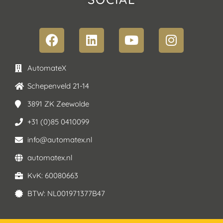
AutomateX
Schepenveld 21-14
3891 ZK Zeewolde
+31 (0)85 0410099
info@automatex.nl
automatex.nl
KvK: 60080663
BTW: NL001971377B47