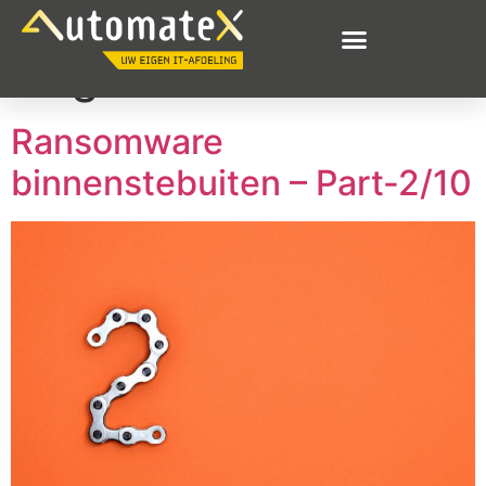
Tag:
ransomware
Ransomware
binnenstebuiten – Part-2/10