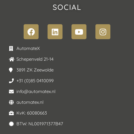
SOCIAL
AutomateX
Schepenveld 21-14
3891 ZK Zeewolde
+31 (0)85 0410099
info@automatex.nl
automatex.nl
KvK: 60080663
BTW: NL001971377B47