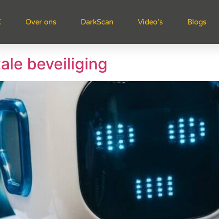
X
Over ons
DarkScan
Video’s
Blogs
rk
ale beveiliging