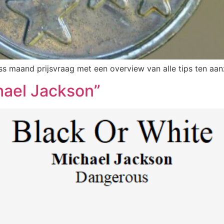
 maand prijsvraag met een overview van alle tips ten aanz
hael Jackson”